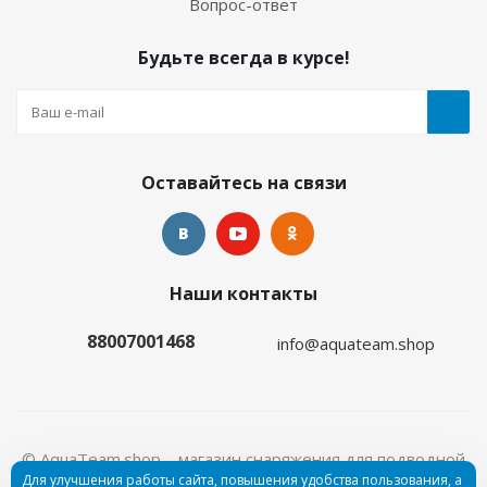
Вопрос-ответ
Будьте всегда в курсе!
Оставайтесь на связи
Наши контакты
88007001468
info@aquateam.shop
© AquaTeam.shop – магазин снаряжения для подводной
Для улучшения работы сайта, повышения удобства пользования, а
охоты и дайвинга, 2026
Пользовательское соглашение